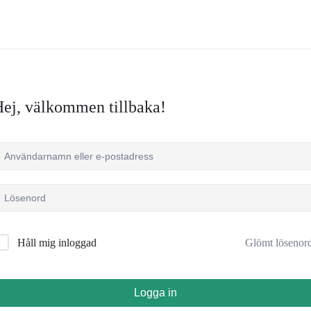
ej, välkommen tillbaka!
Glömt lösenor
Håll mig inloggad
Logga in