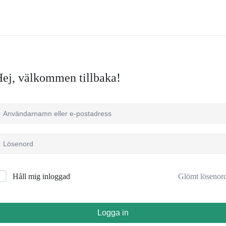
ej, välkommen tillbaka!
Glömt lösenor
Håll mig inloggad
Logga in