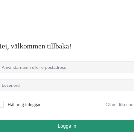
ej, välkommen tillbaka!
Glömt lösenor
Håll mig inloggad
Logga in