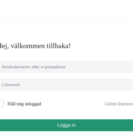
ej, välkommen tillbaka!
Glömt lösenor
Håll mig inloggad
Logga in