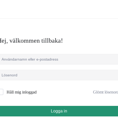
ej, välkommen tillbaka!
Glömt lösenor
Håll mig inloggad
Logga in