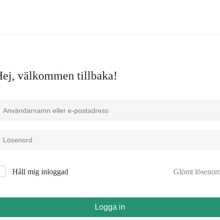
ej, välkommen tillbaka!
Glömt lösenor
Håll mig inloggad
Logga in