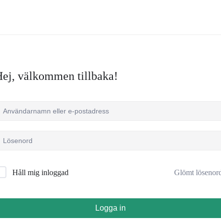
ej, välkommen tillbaka!
Glömt lösenor
Håll mig inloggad
Logga in