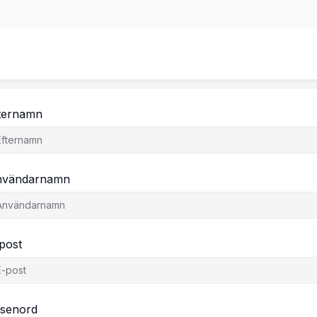
örnamn
ternamn
nvändarnamn
post
senord